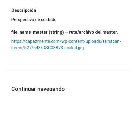
Descripción
Perspectiva de costado
file_name_master (string) — ruta/archivo del master.
https://capazmente.com/wp-content/uploads/tainacan-
items/527/543/DSC03873-scaled.jpg
Continuar navegando
Fachada de Hacienda
Interior de hacienda
Volver a la lista de elementos